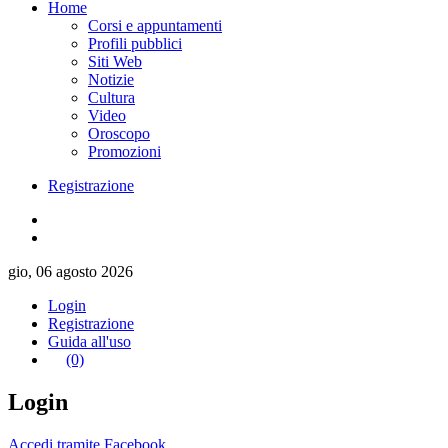
Home
Corsi e appuntamenti
Profili pubblici
Siti Web
Notizie
Cultura
Video
Oroscopo
Promozioni
Registrazione
gio, 06 agosto 2026
Login
Registrazione
Guida all'uso
(0)
Login
Accedi tramite Facebook