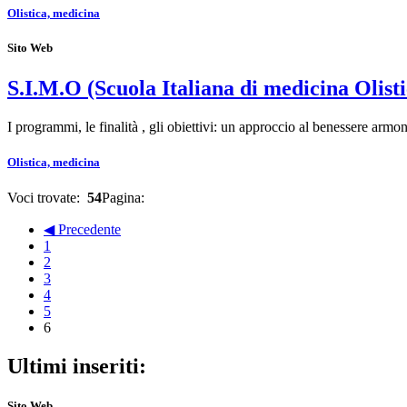
Olistica, medicina
Sito Web
S.I.M.O (Scuola Italiana di medicina Olisti
I programmi, le finalità , gli obiettivi: un approccio al benessere arm
Olistica, medicina
Voci trovate:
54
Pagina:
◀ Precedente
1
2
3
4
5
6
Ultimi inseriti:
Sito Web