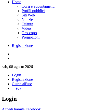
Home
Corsi e appuntamenti
Profili pubblici
Siti Web
Notizie
Cultura
Video
Oroscopo
Promozioni
Registrazione
sab, 08 agosto 2026
Login
Registrazione
Guida all'uso
(0)
Login
Accedi tramite Facebook