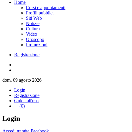
Home
Corsi e appuntamenti
Profili pubblici
Siti Web
Notizie
Cultura
Video
Oroscopo
Promozioni
Registrazione
dom, 09 agosto 2026
Login
Registrazione
Guida all'uso
(0)
Login
Accedi tramite Facebook