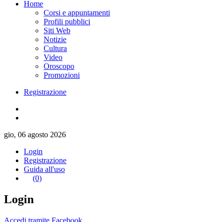
Home
Corsi e appuntamenti
Profili pubblici
Siti Web
Notizie
Cultura
Video
Oroscopo
Promozioni
Registrazione
gio, 06 agosto 2026
Login
Registrazione
Guida all'uso
(0)
Login
Accedi tramite Facebook