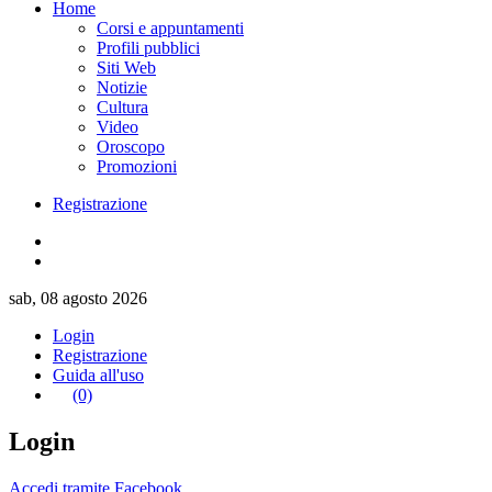
Home
Corsi e appuntamenti
Profili pubblici
Siti Web
Notizie
Cultura
Video
Oroscopo
Promozioni
Registrazione
sab, 08 agosto 2026
Login
Registrazione
Guida all'uso
(0)
Login
Accedi tramite Facebook