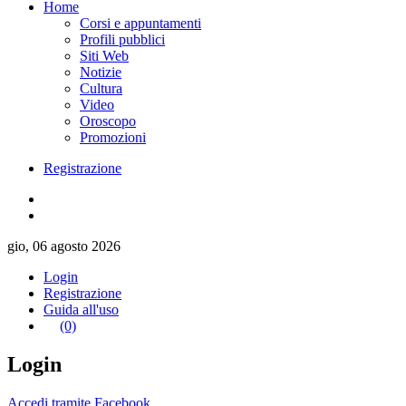
Home
Corsi e appuntamenti
Profili pubblici
Siti Web
Notizie
Cultura
Video
Oroscopo
Promozioni
Registrazione
gio, 06 agosto 2026
Login
Registrazione
Guida all'uso
(0)
Login
Accedi tramite Facebook