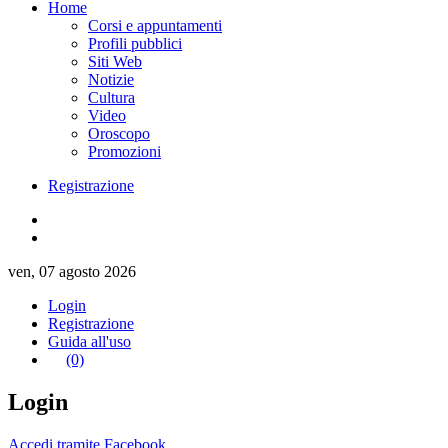
Home
Corsi e appuntamenti
Profili pubblici
Siti Web
Notizie
Cultura
Video
Oroscopo
Promozioni
Registrazione
ven, 07 agosto 2026
Login
Registrazione
Guida all'uso
(0)
Login
Accedi tramite Facebook