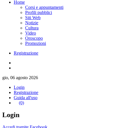
Home
Corsi e appuntamenti
Profili pubblici
Siti Web
Notizie
Cultura
Video
Oroscopo
Promozioni
Registrazione
gio, 06 agosto 2026
Login
Registrazione
Guida all'uso
(0)
Login
Accedi tramite Facebook