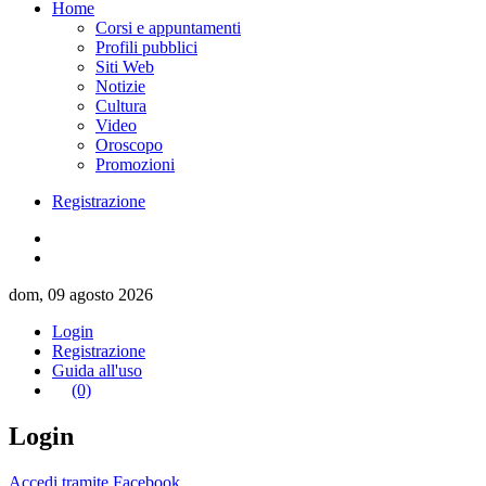
Home
Corsi e appuntamenti
Profili pubblici
Siti Web
Notizie
Cultura
Video
Oroscopo
Promozioni
Registrazione
dom, 09 agosto 2026
Login
Registrazione
Guida all'uso
(0)
Login
Accedi tramite Facebook