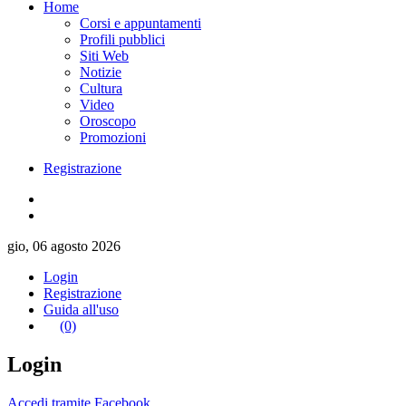
Home
Corsi e appuntamenti
Profili pubblici
Siti Web
Notizie
Cultura
Video
Oroscopo
Promozioni
Registrazione
gio, 06 agosto 2026
Login
Registrazione
Guida all'uso
(0)
Login
Accedi tramite Facebook