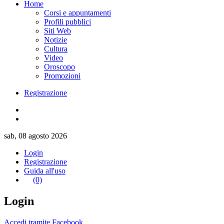
Home
Corsi e appuntamenti
Profili pubblici
Siti Web
Notizie
Cultura
Video
Oroscopo
Promozioni
Registrazione
sab, 08 agosto 2026
Login
Registrazione
Guida all'uso
(0)
Login
Accedi tramite Facebook