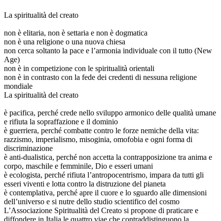
La spiritualità del creato
non è elitaria, non è settaria e non è dogmatica
non è una religione o una nuova chiesa
non cerca soltanto la pace e l’armonia individuale con il tutto (New
Age)
non è in competizione con le spiritualità orientali
non è in contrasto con la fede dei credenti di nessuna religione
mondiale
La spiritualità del creato
è pacifica, perché crede nello sviluppo armonico delle qualità umane
e rifiuta la sopraffazione e il dominio
è guerriera, perché combatte contro le forze nemiche della vita:
razzismo, imperialismo, misoginia, omofobia e ogni forma di
discriminazione
è anti-dualistica, perché non accetta la contrapposizione tra anima e
corpo, maschile e femminile, Dio e esseri umani
è ecologista, perché rifiuta l’antropocentrismo, impara da tutti gli
esseri viventi e lotta contro la distruzione del pianeta
è contemplativa, perché apre il cuore e lo sguardo alle dimensioni
dell’universo e si nutre dello studio scientifico del cosmo
L’Associazione Spiritualità del Creato si propone di praticare e
diffondere in Italia le quattro viae che contraddistinguono la