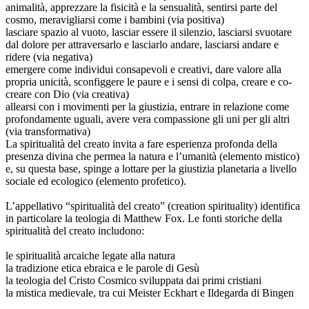
animalità, apprezzare la fisicità e la sensualità, sentirsi parte del
cosmo, meravigliarsi come i bambini (via positiva)
lasciare spazio al vuoto, lasciar essere il silenzio, lasciarsi svuotare
dal dolore per attraversarlo e lasciarlo andare, lasciarsi andare e
ridere (via negativa)
emergere come individui consapevoli e creativi, dare valore alla
propria unicità, sconfiggere le paure e i sensi di colpa, creare e co-
creare con Dio (via creativa)
allearsi con i movimenti per la giustizia, entrare in relazione come
profondamente uguali, avere vera compassione gli uni per gli altri
(via transformativa)
La spiritualità del creato invita a fare esperienza profonda della
presenza divina che permea la natura e l’umanità (elemento mistico)
e, su questa base, spinge a lottare per la giustizia planetaria a livello
sociale ed ecologico (elemento profetico).
L’appellativo “spiritualità del creato” (creation spirituality) identifica
in particolare la teologia di Matthew Fox. Le fonti storiche della
spiritualità del creato includono:
le spiritualità arcaiche legate alla natura
la tradizione etica ebraica e le parole di Gesù
la teologia del Cristo Cosmico sviluppata dai primi cristiani
la mistica medievale, tra cui Meister Eckhart e Ildegarda di Bingen