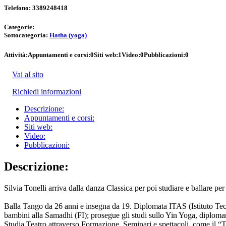
Telefono:
3389248418
Categorie:
Sottocategoria:
Hatha (yoga)
Attività:
Appuntamenti e corsi:
0
Siti web:
1
Video:
0
Pubblicazioni:
0
Vai al sito
Richiedi informazioni
Descrizione:
Appuntamenti e corsi:
Siti web:
Video:
Pubblicazioni:
Descrizione:
Silvia Tonelli arriva dalla danza Classica per poi studiare e ballare pe
Balla Tango da 26 anni e insegna da 19. Diplomata ITAS (Istituto Te
bambini alla Samadhi (FI); prosegue gli studi sullo Yin Yoga, diploma
Studia Teatro attraverso Formazione, Seminari e spettacoli, come il “