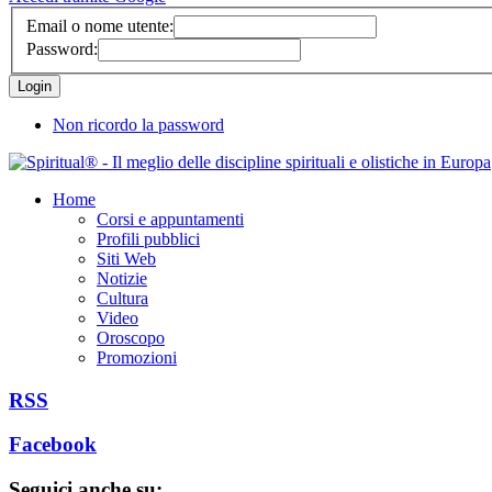
Email o nome utente:
Password:
Non ricordo la password
Home
Corsi e appuntamenti
Profili pubblici
Siti Web
Notizie
Cultura
Video
Oroscopo
Promozioni
RSS
Facebook
Seguici anche su: