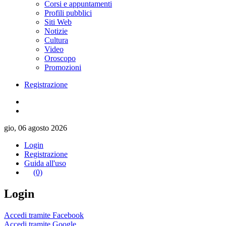
Corsi e appuntamenti
Profili pubblici
Siti Web
Notizie
Cultura
Video
Oroscopo
Promozioni
Registrazione
gio, 06 agosto 2026
Login
Registrazione
Guida all'uso
(0)
Login
Accedi tramite Facebook
Accedi tramite Google