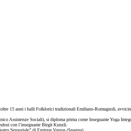
r oltre 15 anni i balli Folklorici tradizionali Emiliano-Romagnoli, avvic
cnico Assistenze Sociali), si diploma prima come Insegnante Yoga Integ
ndosi con l’insegnante Birgit Kunzli.
Teatro Sensoriale” di Enrique Vargas (Spagna).