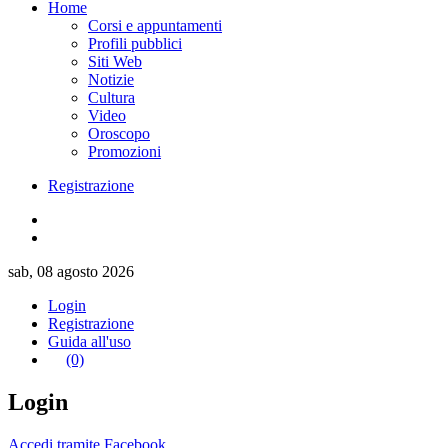
Home
Corsi e appuntamenti
Profili pubblici
Siti Web
Notizie
Cultura
Video
Oroscopo
Promozioni
Registrazione
sab, 08 agosto 2026
Login
Registrazione
Guida all'uso
(0)
Login
Accedi tramite Facebook