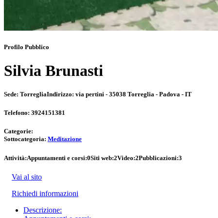
Profilo Pubblico
Silvia Brunasti
Sede:
Torreglia
Indirizzo:
via pertini - 35038 Torreglia - Padova - IT
Telefono:
3924151381
Categorie:
Sottocategoria:
Meditazione
Attività:
Appuntamenti e corsi:
0
Siti web:
2
Video:
2
Pubblicazioni:
3
Vai al sito
Richiedi informazioni
Descrizione: