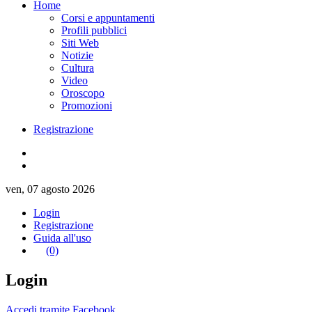
Home
Corsi e appuntamenti
Profili pubblici
Siti Web
Notizie
Cultura
Video
Oroscopo
Promozioni
Registrazione
ven, 07 agosto 2026
Login
Registrazione
Guida all'uso
(0)
Login
Accedi tramite Facebook