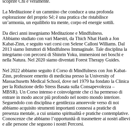
scoprire Chi è veramente.
La Meditazione è un cammino che conduce a una profonda
esplorazione del proprio Sé; è una pratica che ristabilisce
un’armonia, un equilibrio tra mente, corpo ed energie sottili.
Da dieci anni insegniamo Meditazione e Mindfulness.
Abbiamo studiato con vari Maestri, da Thich Nhat Hanh a Jon
Kabat-Zinn, e seguito vari corsi con Selene Calloni Williams. Dal
2013 siamo Istruttori di Mindfulness Immaginale. Tale disciplina la
integriamo con percorsi di Shinrin Yoku, immersioni nei boschi e
nella Natura. Nel 2020 siamo diventati Forest Therapy Guides.
Nel 2022 abbiamo seguito il Corso di Mindfulness con Jon Kabat-
Zinn, professore emerito di medicina presso la University of
Massachusetts Medical School, dove nel 1979 ha fondato la Clinica
per la Riduzione dello Stress Basata sulla Consapevolezza –
MBSR). Un Corso intenso e coinvolgente che ci ha permesso di
entrare in modo ancor più profondo nel nostro mondo interiore.
Seguendolo con disciplina e gentilezza amorevole verso di noi
abbiamo acquisito strumenti importanti connessi a pratiche di
presenza mentale, a cui uniamo spiritualità e pratiche contemplative.
Conoscenze che abbiamo l’opportunità di trasmettere ai nostri allievi
e alle persone che seguono i nostri Percorsi.