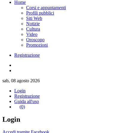
Home
Corsi e appuntamenti
Profili pubblici
Siti Web
Notizie
Cultura
Video
Oroscopo
Promozioni
Registrazione
sab, 08 agosto 2026
Login
Registrazione
Guida all'uso
(0)
Login
Accedi tramite Facebook