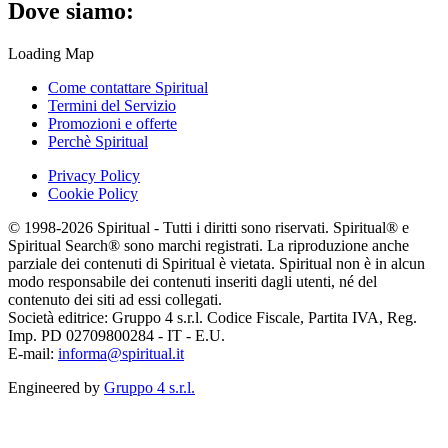
Dove siamo:
Loading Map
Come contattare Spiritual
Termini del Servizio
Promozioni e offerte
Perchè Spiritual
Privacy Policy
Cookie Policy
© 1998-2026 Spiritual - Tutti i diritti sono riservati. Spiritual® e
Spiritual Search® sono marchi registrati. La riproduzione anche
parziale dei contenuti di Spiritual è vietata. Spiritual non è in alcun
modo responsabile dei contenuti inseriti dagli utenti, né del
contenuto dei siti ad essi collegati.
Società editrice: Gruppo 4 s.r.l. Codice Fiscale, Partita IVA, Reg.
Imp. PD 02709800284 - IT - E.U.
E-mail:
informa@spiritual.it
Engineered by
Gruppo 4 s.r.l.