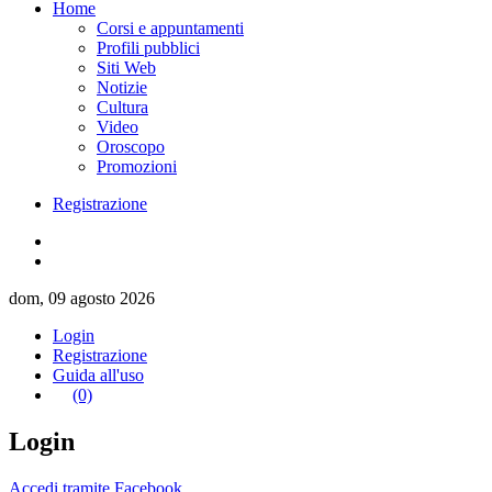
Home
Corsi e appuntamenti
Profili pubblici
Siti Web
Notizie
Cultura
Video
Oroscopo
Promozioni
Registrazione
dom, 09 agosto 2026
Login
Registrazione
Guida all'uso
(0)
Login
Accedi tramite Facebook