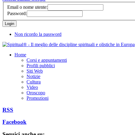
Email o nome utente:
Password:
Non ricordo la password
Home
Corsi e appuntamenti
Profili pubblici
Siti Web
Notizie
Cultura
Video
Oroscopo
Promozioni
RSS
Facebook
Seguici anche su: