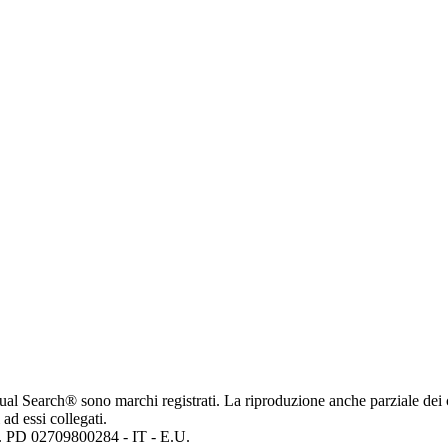
ritual Search® sono marchi registrati. La riproduzione anche parziale dei 
 ad essi collegati.
mp. PD 02709800284 - IT - E.U.