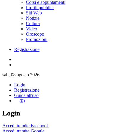
Corsi e appuntamenti
Profili pubblici
Siti Web
Notizie
Cultura
Video
Oroscopo
Promozioni
Registrazione
sab, 08 agosto 2026
Login
Registrazione
Guida all'uso
(0)
Login
Accedi tramite Facebook
Accedi tramite Google