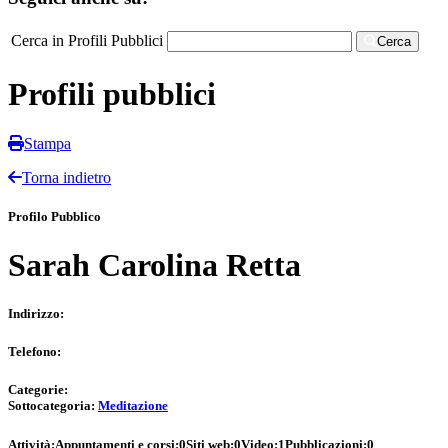
Cerca in Profili Pubblici
Cerca
Profili pubblici
Stampa
Torna indietro
Profilo Pubblico
Sarah Carolina Retta
Indirizzo:
Telefono:
Categorie:
Sottocategoria:
Meditazione
Attività:
Appuntamenti e corsi:
0
Siti web:
0
Video:
1
Pubblicazioni:
0