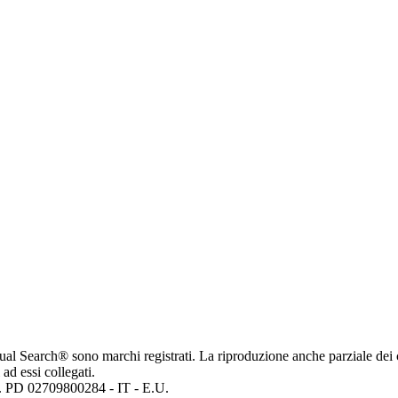
ritual Search® sono marchi registrati. La riproduzione anche parziale dei 
 ad essi collegati.
mp. PD 02709800284 - IT - E.U.