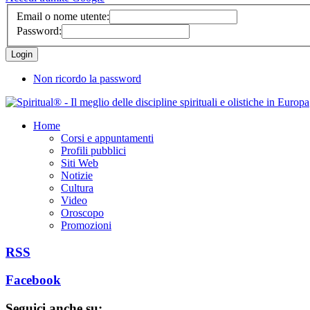
Email o nome utente:
Password:
Non ricordo la password
Home
Corsi e appuntamenti
Profili pubblici
Siti Web
Notizie
Cultura
Video
Oroscopo
Promozioni
RSS
Facebook
Seguici anche su: