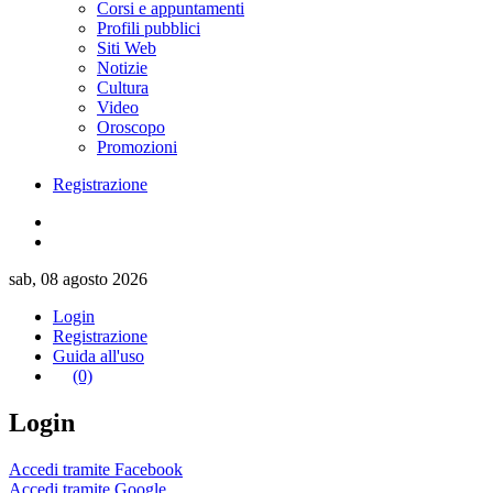
Corsi e appuntamenti
Profili pubblici
Siti Web
Notizie
Cultura
Video
Oroscopo
Promozioni
Registrazione
sab, 08 agosto 2026
Login
Registrazione
Guida all'uso
(0)
Login
Accedi tramite Facebook
Accedi tramite Google