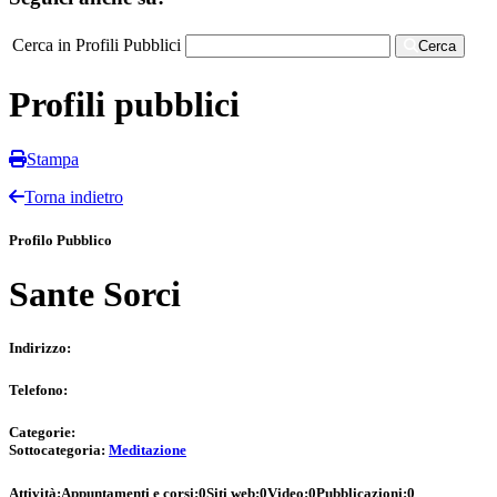
Cerca in Profili Pubblici
Cerca
Profili pubblici
Stampa
Torna indietro
Profilo Pubblico
Sante Sorci
Indirizzo:
Telefono:
Categorie:
Sottocategoria:
Meditazione
Attività:
Appuntamenti e corsi:
0
Siti web:
0
Video:
0
Pubblicazioni:
0