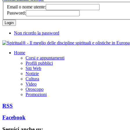
Email o nome utente:
Password:
Non ricordo la password
Home
Corsi e appuntamenti
Profili pubblici
Siti Web
Notizie
Cultura
Video
Oroscopo
Promozioni
RSS
Facebook
Seguici anche su: