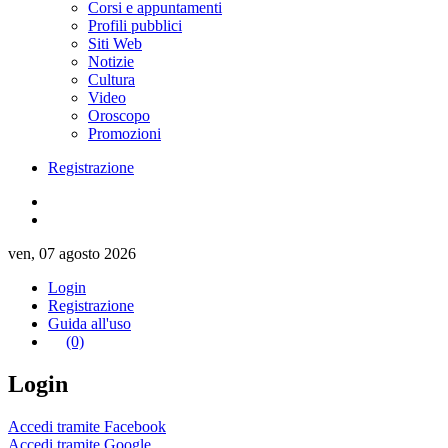
Corsi e appuntamenti
Profili pubblici
Siti Web
Notizie
Cultura
Video
Oroscopo
Promozioni
Registrazione
ven, 07 agosto 2026
Login
Registrazione
Guida all'uso
(0)
Login
Accedi tramite Facebook
Accedi tramite Google