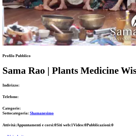
Profilo Pubblico
Sama Rao | Plants Medicine W
Indirizzo:
Telefono:
Categorie:
Sottocategoria:
Shamanesimo
Attività:
Appuntamenti e corsi:
0
Siti web:
1
Video:
0
Pubblicazioni:
0