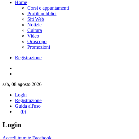
Home
Corsi e appuntamenti
Profili pubblici
Siti Web
Notizie
Cultura
Video
Oroscopo
Promozioni
Registrazione
sab, 08 agosto 2026
Login
Registrazione
Guida all'uso
(0)
Login
Accedi tramite Facebook