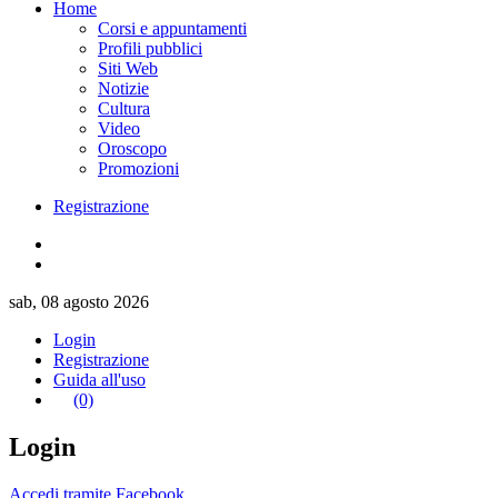
Home
Corsi e appuntamenti
Profili pubblici
Siti Web
Notizie
Cultura
Video
Oroscopo
Promozioni
Registrazione
sab, 08 agosto 2026
Login
Registrazione
Guida all'uso
(0)
Login
Accedi tramite Facebook