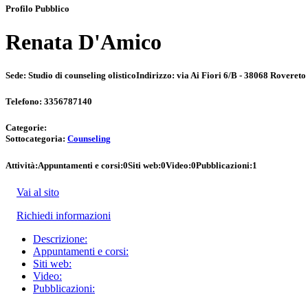
Profilo Pubblico
Renata D'Amico
Sede:
Studio di counseling olistico
Indirizzo:
via Ai Fiori 6/B - 38068 Rovereto 
Telefono:
3356787140
Categorie:
Sottocategoria:
Counseling
Attività:
Appuntamenti e corsi:
0
Siti web:
0
Video:
0
Pubblicazioni:
1
Vai al sito
Richiedi informazioni
Descrizione:
Appuntamenti e corsi:
Siti web:
Video:
Pubblicazioni: