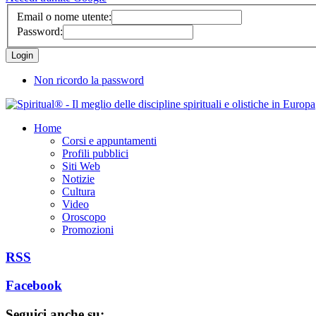
Email o nome utente:
Password:
Non ricordo la password
Home
Corsi e appuntamenti
Profili pubblici
Siti Web
Notizie
Cultura
Video
Oroscopo
Promozioni
RSS
Facebook
Seguici anche su: