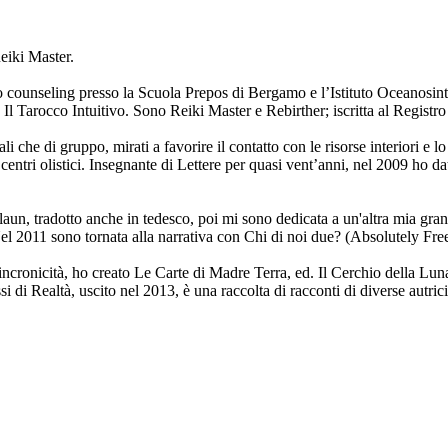
eiki Master.
to counseling presso la Scuola Prepos di Bergamo e l’Istituto Oceanosint
Il Tarocco Intuitivo. Sono Reiki Master e Rebirther; iscritta al Registro
i che di gruppo, mirati a favorire il contatto con le risorse interiori e 
i e centri olistici. Insegnante di Lettere per quasi vent’anni, nel 2009 h
, tradotto anche in tedesco, poi mi sono dedicata a un'altra mia grande
el 2011 sono tornata alla narrativa con Chi di noi due? (Absolutely Free
 sincronicità, ho creato Le Carte di Madre Terra, ed. Il Cerchio della Luna
 di Realtà, uscito nel 2013, è una raccolta di racconti di diverse autrici