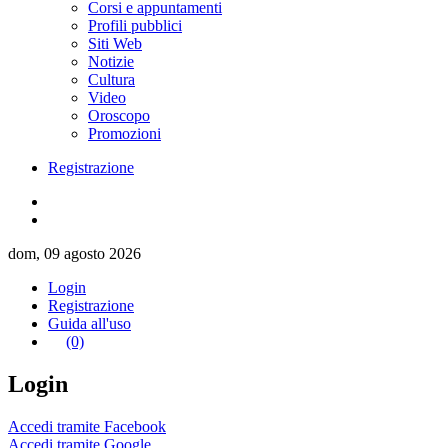
Corsi e appuntamenti
Profili pubblici
Siti Web
Notizie
Cultura
Video
Oroscopo
Promozioni
Registrazione
dom, 09 agosto 2026
Login
Registrazione
Guida all'uso
(0)
Login
Accedi tramite Facebook
Accedi tramite Google