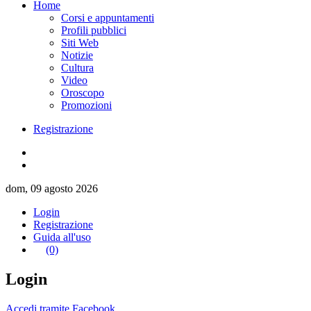
Home
Corsi e appuntamenti
Profili pubblici
Siti Web
Notizie
Cultura
Video
Oroscopo
Promozioni
Registrazione
dom, 09 agosto 2026
Login
Registrazione
Guida all'uso
(0)
Login
Accedi tramite Facebook