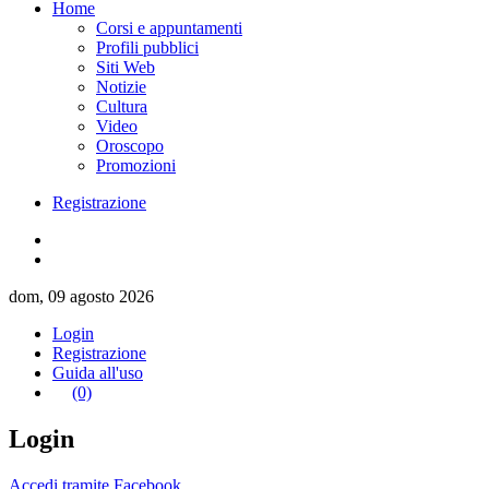
Home
Corsi e appuntamenti
Profili pubblici
Siti Web
Notizie
Cultura
Video
Oroscopo
Promozioni
Registrazione
dom, 09 agosto 2026
Login
Registrazione
Guida all'uso
(0)
Login
Accedi tramite Facebook