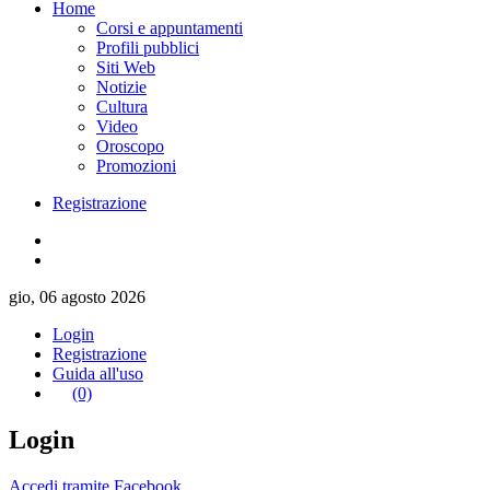
Home
Corsi e appuntamenti
Profili pubblici
Siti Web
Notizie
Cultura
Video
Oroscopo
Promozioni
Registrazione
gio, 06 agosto 2026
Login
Registrazione
Guida all'uso
(0)
Login
Accedi tramite Facebook