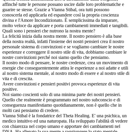
affinché tutte le persone possano uscire dalle loro problematiche e
guarire se stesse. Grazie a Vianna Stibal, ora tutti possono
conoscerla ed applicarla ed espandere così la propria coscienza
divina e l'Amore Incondizionato. È semplicissima da imparare,
molto veloce da applicare e porta cambiamenti immediati e tangibili.
Quali sono i pensieri che nutrono la nostra mente?
La felicità inizia dalla nostra mente. Il nostro pensiero è alla base
della nostra realtà, infatti l'insieme dei nostri pensieri crea il nostro
personale sistema di convinzioni e se vogliamo cambiare le nostre
esperienze e correggere il nostro stile di vita, dobbiamo cambiare le
nostre convinzioni perché noi siamo quello che pensiamo.
Il nostro modo di pensare, le nostre credenze, crea un movimento di
energie che conseguentemente attira le esperienze a noi adatte e utili
al nostro sistema mentale, al nostro modo di essere e al nostro stile di
vita e di crescita.
Avere convinzioni e pensieri positivi provoca esperienze di vita
positive.
Noi siamo coscienti solo di una minima parte dei nostri pensieri.
Quello che realmente è programmato nel nostro subconscio e di
conseguenza manifestiamo quotidianamente, non è quello che in
molti casi pensiamo di credere.
Vianna Stibal è la fondatrice del Theta Healing. E' una psichica, un
medico intuitivo ed una naturopata. Ha sviluppato l'abilità di vedere
con chiarezza nel corpo umano e apportare dei cambiamenti nel
DNA. Ha allenato la sua mente a raggiungere lo stato mentale