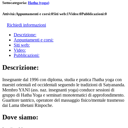
Sottocategoria:
Hatha (yoga)
Attività:
Appuntamenti e corsi:
0
Siti web:
1
Video:
0
Pubblicazioni:
0
Richiedi informazioni
Descrizione:
Appuntamenti e corsi:
Siti web:
Video:
Pubblicazioni:
Descrizione:
Insegnante dal 1996 con diploma, studia e pratica l'hatha yoga con
maestri orientali ed occidentali seguendo le tradizioni di Satyananda.
Membro YANI (ass. naz. insegnanti yoga) conduce sessioni di
gruppo di Hatha Yoga e seminari monotematici di approfondimento.
Guaritore tantrico, operatore del massaggio fisico/mentale trasmesso
dai Lama tibetani Rinpoche.
Dove siamo: