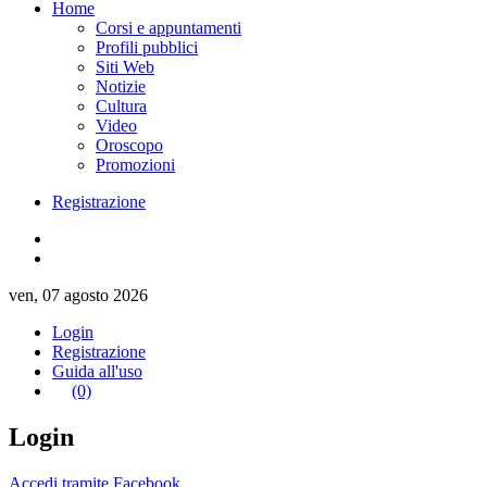
Home
Corsi e appuntamenti
Profili pubblici
Siti Web
Notizie
Cultura
Video
Oroscopo
Promozioni
Registrazione
ven, 07 agosto 2026
Login
Registrazione
Guida all'uso
(0)
Login
Accedi tramite Facebook