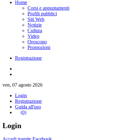
Home
Corsi e appuntamenti
Profili pubblici
Siti Web
Notizie
Cultura
Video
Oroscopo
Promozioni
Registrazione
ven, 07 agosto 2026
Login
Registrazione
Guida all'uso
(0)
Login
Accedi tramite Facebook