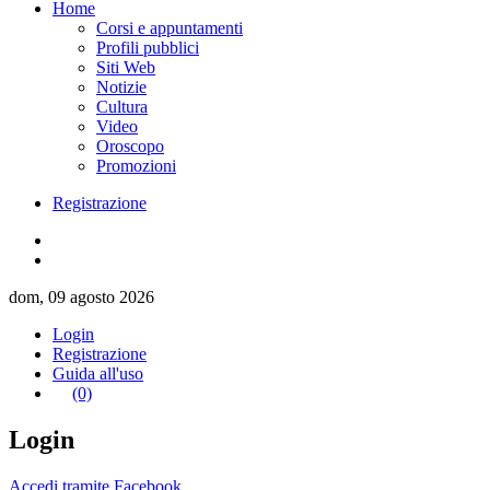
Home
Corsi e appuntamenti
Profili pubblici
Siti Web
Notizie
Cultura
Video
Oroscopo
Promozioni
Registrazione
dom, 09 agosto 2026
Login
Registrazione
Guida all'uso
(0)
Login
Accedi tramite Facebook