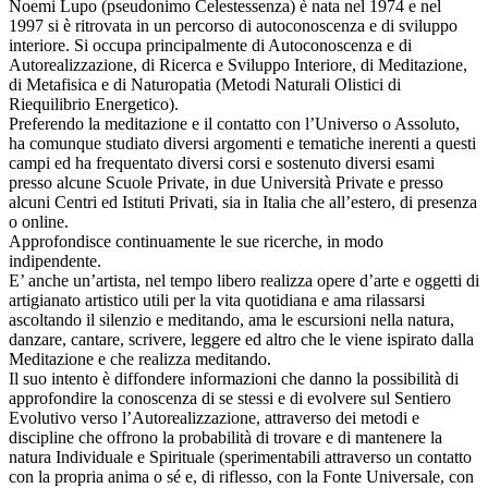
Noemi Lupo (pseudonimo Celestessenza) è nata nel 1974 e nel
1997 si è ritrovata in un percorso di autoconoscenza e di sviluppo
interiore. Si occupa principalmente di Autoconoscenza e di
Autorealizzazione, di Ricerca e Sviluppo Interiore, di Meditazione,
di Metafisica e di Naturopatia (Metodi Naturali Olistici di
Riequilibrio Energetico).
Preferendo la meditazione e il contatto con l’Universo o Assoluto,
ha comunque studiato diversi argomenti e tematiche inerenti a questi
campi ed ha frequentato diversi corsi e sostenuto diversi esami
presso alcune Scuole Private, in due Università Private e presso
alcuni Centri ed Istituti Privati, sia in Italia che all’estero, di presenza
o online.
Approfondisce continuamente le sue ricerche, in modo
indipendente.
E’ anche un’artista, nel tempo libero realizza opere d’arte e oggetti di
artigianato artistico utili per la vita quotidiana e ama rilassarsi
ascoltando il silenzio e meditando, ama le escursioni nella natura,
danzare, cantare, scrivere, leggere ed altro che le viene ispirato dalla
Meditazione e che realizza meditando.
Il suo intento è diffondere informazioni che danno la possibilità di
approfondire la conoscenza di se stessi e di evolvere sul Sentiero
Evolutivo verso l’Autorealizzazione, attraverso dei metodi e
discipline che offrono la probabilità di trovare e di mantenere la
natura Individuale e Spirituale (sperimentabili attraverso un contatto
con la propria anima o sé e, di riflesso, con la Fonte Universale, con