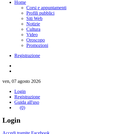
Home
Corsi e appuntamenti
Profili pubblici
Siti Web
Notizie
Cultura
Video
Oroscopo
Promozioni
Registrazione
ven, 07 agosto 2026
Login
Registrazione
Guida all'uso
(0)
Login
Accedi tramite Facebook