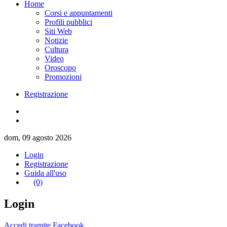
Home
Corsi e appuntamenti
Profili pubblici
Siti Web
Notizie
Cultura
Video
Oroscopo
Promozioni
Registrazione
dom, 09 agosto 2026
Login
Registrazione
Guida all'uso
(0)
Login
Accedi tramite Facebook