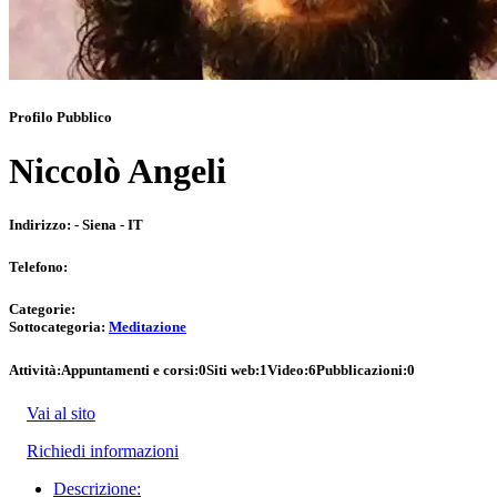
Profilo Pubblico
Niccolò Angeli
Indirizzo:
- Siena - IT
Telefono:
Categorie:
Sottocategoria:
Meditazione
Attività:
Appuntamenti e corsi:
0
Siti web:
1
Video:
6
Pubblicazioni:
0
Vai al sito
Richiedi informazioni
Descrizione: