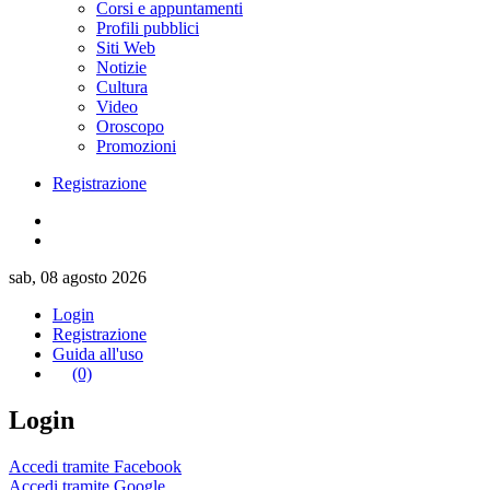
Corsi e appuntamenti
Profili pubblici
Siti Web
Notizie
Cultura
Video
Oroscopo
Promozioni
Registrazione
sab, 08 agosto 2026
Login
Registrazione
Guida all'uso
(0)
Login
Accedi tramite Facebook
Accedi tramite Google