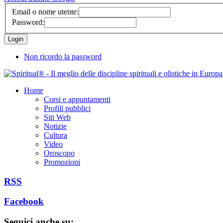
Email o nome utente:
Password:
Non ricordo la password
Home
Corsi e appuntamenti
Profili pubblici
Siti Web
Notizie
Cultura
Video
Oroscopo
Promozioni
RSS
Facebook
Seguici anche su: