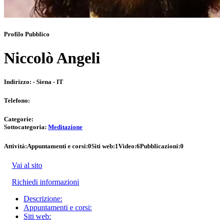
Profilo Pubblico
Niccolò Angeli
Indirizzo:
- Siena - IT
Telefono:
Categorie:
Sottocategoria:
Meditazione
Attività:
Appuntamenti e corsi:
0
Siti web:
1
Video:
6
Pubblicazioni:
0
Vai al sito
Richiedi informazioni
Descrizione:
Appuntamenti e corsi:
Siti web: