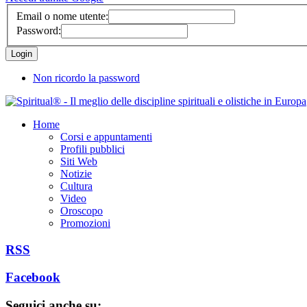
Email o nome utente:
Password:
Non ricordo la password
Home
Corsi e appuntamenti
Profili pubblici
Siti Web
Notizie
Cultura
Video
Oroscopo
Promozioni
RSS
Facebook
Seguici anche su: