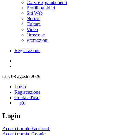
Corsi e appuntamenti
Profili pubblici
Siti Web
Notizie
Cultura
Video
Oroscopo
Promozioni
Registrazione
sab, 08 agosto 2026
Login
Registrazione
Guida all'uso
(0)
Login
Accedi tramite Facebook
Accedi tramite Google