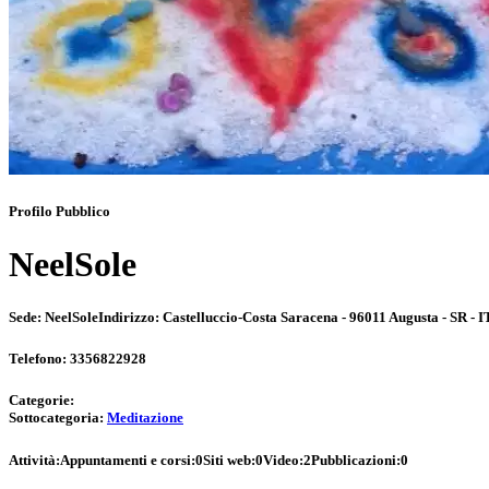
Profilo Pubblico
NeelSole
Sede:
NeelSole
Indirizzo:
Castelluccio-Costa Saracena - 96011 Augusta - SR - I
Telefono:
3356822928
Categorie:
Sottocategoria:
Meditazione
Attività:
Appuntamenti e corsi:
0
Siti web:
0
Video:
2
Pubblicazioni:
0