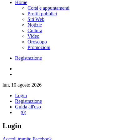
Home
Corsi e appuntamenti
Profili pubblici
Siti Web
Notizie
Cultura
Video
Oroscopo
Promozioni
Registrazione
lun, 10 agosto 2026
Login
Registrazione
Guida all'uso
(0)
Login
Accedi tramite Facebook