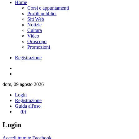
Home
Corsi e appuntamenti
Profili pubblici
Siti Web
Notizie
Cultura
Video
Oroscopo
Promozioni
Registrazione
dom, 09 agosto 2026
Login
Registrazione
Guida all'uso
(0)
Login
Accedi tramite Facebook