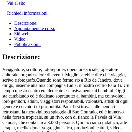
Vai al sito
Richiedi informazioni
Descrizione:
Appuntamenti e corsi:
Siti web:
Video:
Pubblicazioni:
Descrizione:
Viaggiatore, scrittore, fotoreporter, operatore sociale, operatore
culturale, organizzatore di eventi. Meglio sarebbe dire che viaggio,
scrivo e fotografo.Quando sono fermo sto a Rio de Janeiro, dove
dirigo, insieme alla mia compagna Lidia, il nostro centro Para Ti. Un
tempo questo centro era dedicato esclusivamente ai bambini. Oggi
sta cambiando ed è dedicato soprattutto ai bambini, ma coinvolge i
loro genitori, adulti, viaggiatori responsabili, volontari, artisti di ogni
genere e cercatori di profondità. Para Ti si trova sulle pendici
retrostanti la meravigliosa spiaggia di Sao Conrado, ed è immerso
nella foresta tropicale, su un rivo, con di fianco la Favela di Vila
Canoas, che conta circa 3.000 persone. Qui facciamo didattica, arte-
terapia, meditazione, yoga, ginnastica, produzioni teatrali, video,