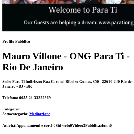
Profilo Pubblico
Mauro Villone - ONG Para Ti -
Rio De Janeiro
Sede:
Para Ti
Indirizzo:
Rua Coronel Ribeiro Gomes, 350 - 22610-240 Rio de
Janeiro - RJ - BR
Telefono:
0055-21-33222869
Categorie:
Sottocategoria:
Meditazione
Attività:
Appuntamenti e corsi:
0
Siti web:
0
Video:
3
Pubblicazioni:
0