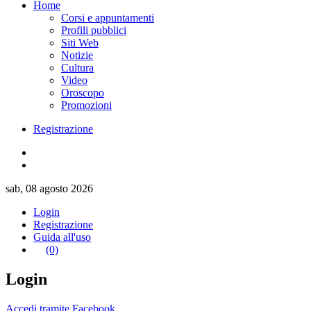
Home
Corsi e appuntamenti
Profili pubblici
Siti Web
Notizie
Cultura
Video
Oroscopo
Promozioni
Registrazione
sab, 08 agosto 2026
Login
Registrazione
Guida all'uso
(0)
Login
Accedi tramite Facebook