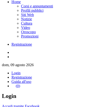
Home
Corsi e appuntamenti
Profili pubblici
Siti Web
Notizie
Cultura
Video
Oroscopo
Promozioni
Registrazione
dom, 09 agosto 2026
Login
Registrazione
Guida all'uso
(0)
Login
Accedi tramite Facebook