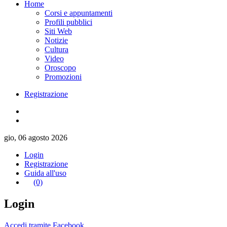
Home
Corsi e appuntamenti
Profili pubblici
Siti Web
Notizie
Cultura
Video
Oroscopo
Promozioni
Registrazione
gio, 06 agosto 2026
Login
Registrazione
Guida all'uso
(0)
Login
Accedi tramite Facebook