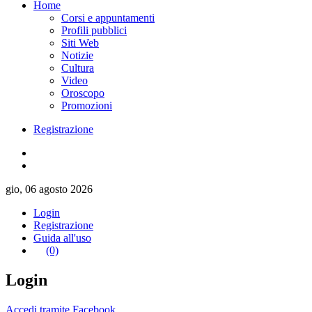
Home
Corsi e appuntamenti
Profili pubblici
Siti Web
Notizie
Cultura
Video
Oroscopo
Promozioni
Registrazione
gio, 06 agosto 2026
Login
Registrazione
Guida all'uso
(0)
Login
Accedi tramite Facebook