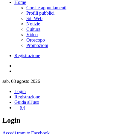
Home
Corsi e appuntamenti
Profili pubblici
Siti Web
Notizie
Cultura
Video
Oroscopo
Promozioni
Registrazione
sab, 08 agosto 2026
Login
Registrazione
Guida all'uso
(0)
Login
Accedi tramite Facebook