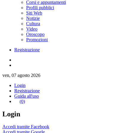
Corsi e appuntamenti
Profili pubblici
Siti Web
Notizie
Cultura
Video
Oroscopo
Promozioni
Registrazione
ven, 07 agosto 2026
Login
Registrazione
Guida all'uso
(0)
Login
Accedi tramite Facebook
Accedi tramite Google