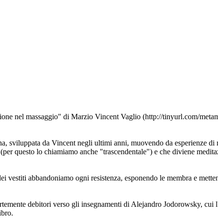
one nel massaggio" di Marzio Vincent Vaglio (http://tinyurl.com/metamas
sona, sviluppata da Vincent negli ultimi anni, muovendo da esperienze di 
per questo lo chiamiamo anche "trascendentale") e che diviene meditazio
ei vestiti abbandoniamo ogni resistenza, esponendo le membra e metten
fortemente debitori verso gli insegnamenti di Alejandro Jodorowsky, cui l
ibro.