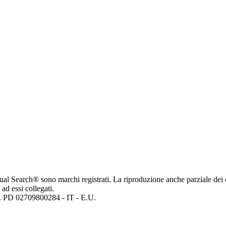
ritual Search® sono marchi registrati. La riproduzione anche parziale dei 
 ad essi collegati.
mp. PD 02709800284 - IT - E.U.