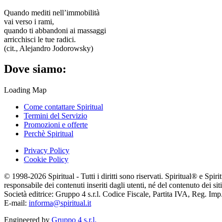
Quando mediti nell’immobilità
vai verso i rami,
quando ti abbandoni ai massaggi
arricchisci le tue radici.
(cit., Alejandro Jodorowsky)
Dove siamo:
Loading Map
Come contattare Spiritual
Termini del Servizio
Promozioni e offerte
Perchè Spiritual
Privacy Policy
Cookie Policy
© 1998-2026 Spiritual - Tutti i diritti sono riservati. Spiritual® e Spi
responsabile dei contenuti inseriti dagli utenti, né del contenuto dei siti
Società editrice: Gruppo 4 s.r.l. Codice Fiscale, Partita IVA, Reg. I
E-mail:
informa@spiritual.it
Engineered by
Gruppo 4 s.r.l.