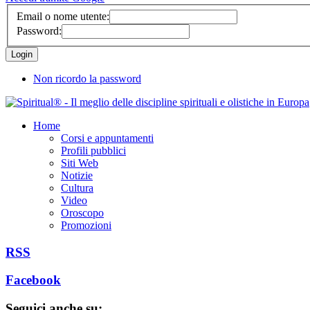
Email o nome utente:
Password:
Non ricordo la password
Home
Corsi e appuntamenti
Profili pubblici
Siti Web
Notizie
Cultura
Video
Oroscopo
Promozioni
RSS
Facebook
Seguici anche su: