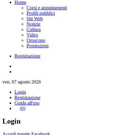
Home
Corsi e appuntamenti
Profili pubblici
Siti Web
Notizie
Cultura
Video
Oroscopo
Promozioni
Registrazione
ven, 07 agosto 2026
Login
Registrazione
Guida all'uso
(0)
Login
Accedi tramite Facebook