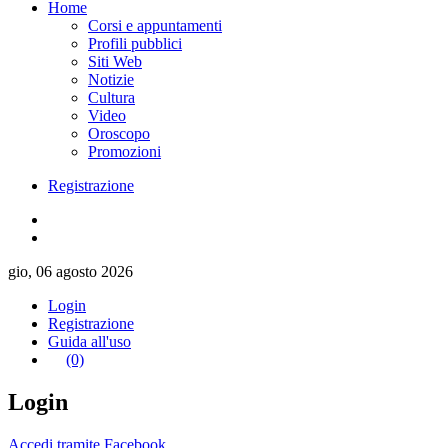
Home
Corsi e appuntamenti
Profili pubblici
Siti Web
Notizie
Cultura
Video
Oroscopo
Promozioni
Registrazione
gio, 06 agosto 2026
Login
Registrazione
Guida all'uso
(0)
Login
Accedi tramite Facebook