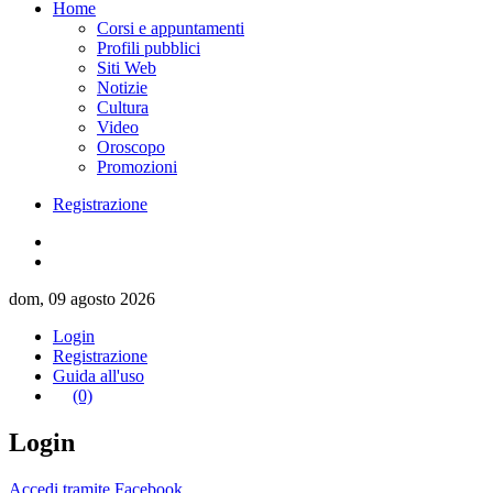
Home
Corsi e appuntamenti
Profili pubblici
Siti Web
Notizie
Cultura
Video
Oroscopo
Promozioni
Registrazione
dom, 09 agosto 2026
Login
Registrazione
Guida all'uso
(0)
Login
Accedi tramite Facebook