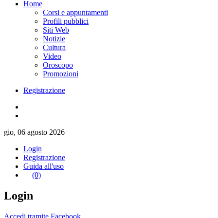
Home
Corsi e appuntamenti
Profili pubblici
Siti Web
Notizie
Cultura
Video
Oroscopo
Promozioni
Registrazione
gio, 06 agosto 2026
Login
Registrazione
Guida all'uso
(0)
Login
Accedi tramite Facebook