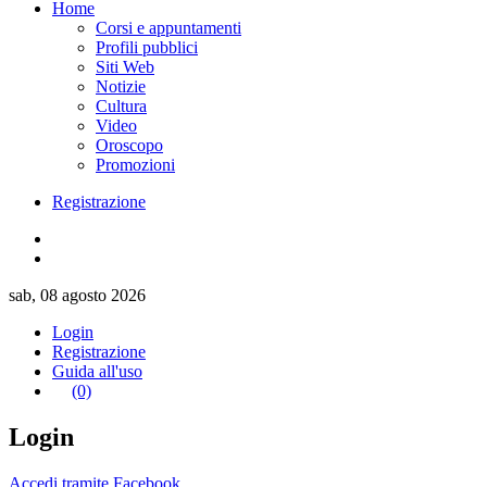
Home
Corsi e appuntamenti
Profili pubblici
Siti Web
Notizie
Cultura
Video
Oroscopo
Promozioni
Registrazione
sab, 08 agosto 2026
Login
Registrazione
Guida all'uso
(0)
Login
Accedi tramite Facebook