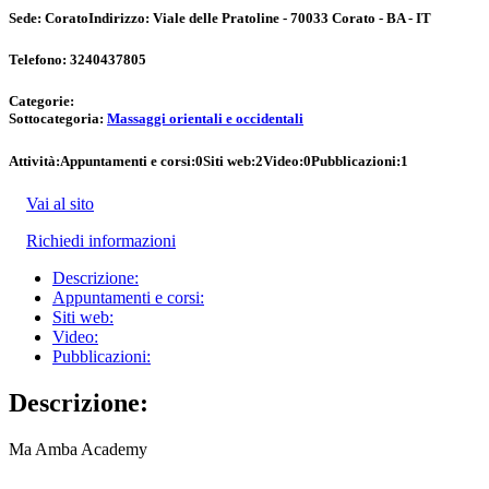
Sede:
Corato
Indirizzo:
Viale delle Pratoline - 70033 Corato - BA - IT
Telefono:
3240437805
Categorie:
Sottocategoria:
Massaggi orientali e occidentali
Attività:
Appuntamenti e corsi:
0
Siti web:
2
Video:
0
Pubblicazioni:
1
Vai al sito
Richiedi informazioni
Descrizione:
Appuntamenti e corsi:
Siti web:
Video:
Pubblicazioni:
Descrizione:
Ma Amba Academy