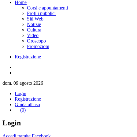
Home
Corsi e appuntamenti
Profili pubblici
Siti Web
Notizie
Cultura
Video
Oroscopo
Promozioni
Registrazione
dom, 09 agosto 2026
Login
Registrazione
Guida all'uso
(0)
Login
Accedi tramite Facebook