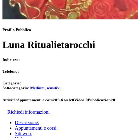
Profilo Pubblico
Luna Ritualietarocchi
Indirizzo:
Telefono:
Categorie:
Sottocategoria:
Medium, sensitivi
Attività:
Appuntamenti e corsi:
0
Siti web:
0
Video:
0
Pubblicazioni:
0
Richiedi informazioni
Descrizione:
Appuntamenti e corsi:
Siti web: