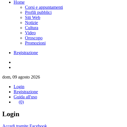
Home
Corsi e appuntamenti
Profili pubblici
Siti Web
Notizie
Cultura
Video
Oroscopo
Promozioni
Registrazione
dom, 09 agosto 2026
Login
Registrazione
Guida all'uso
(0)
Login
Accedi tramite Facebook