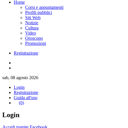
Home
Corsi e appuntamenti
Profili pubblici
Siti Web
Notizie
Cultura
Video
Oroscopo
Promozioni
Registrazione
sab, 08 agosto 2026
Login
Registrazione
Guida all'uso
(0)
Login
Accedi tramite Facebook