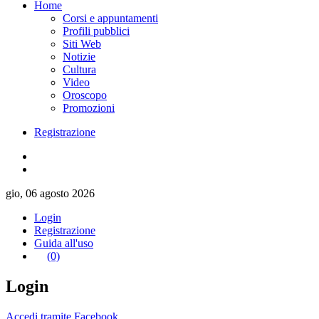
Home
Corsi e appuntamenti
Profili pubblici
Siti Web
Notizie
Cultura
Video
Oroscopo
Promozioni
Registrazione
gio, 06 agosto 2026
Login
Registrazione
Guida all'uso
(0)
Login
Accedi tramite Facebook