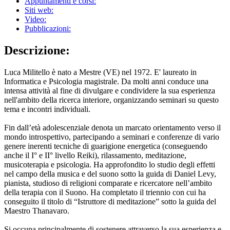
Appuntamenti e corsi:
Siti web:
Video:
Pubblicazioni:
Descrizione:
Luca Militello è nato a Mestre (VE) nel 1972. E' laureato in
Informatica e Psicologia magistrale. Da molti anni conduce una
intensa attività al fine di divulgare e condividere la sua esperienza
nell'ambito della ricerca interiore, organizzando seminari su questo
tema e incontri individuali.
Fin dall’età adolescenziale denota un marcato orientamento verso il
mondo introspettivo, partecipando a seminari e conferenze di vario
genere inerenti tecniche di guarigione energetica (conseguendo
anche il I° e II° livello Reiki), rilassamento, meditazione,
musicoterapia e psicologia. Ha approfondito lo studio degli effetti
nel campo della musica e del suono sotto la guida di Daniel Levy,
pianista, studioso di religioni comparate e ricercatore nell’ambito
della terapia con il Suono. Ha completato il triennio con cui ha
conseguito il titolo di “Istruttore di meditazione” sotto la guida del
Maestro Thanavaro.
Si occupa principalmente di sostenere attraverso la sua esperienza e